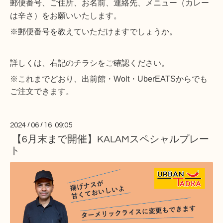
郵便番号、ご住所、お名前、連絡先、メニュー（カレー
は辛さ）をお願いいたします。
※
郵便番号を教えていただけますでしょうか。
詳しくは、右記のチラシをご確認ください。
※
これまでどおり、出前館・
Wolt
・
UberEATS
からでも
ご注文できます。
2024
/
06
/
16 09:05
【6月末まで開催】KALAMスペシャルプレー
ト